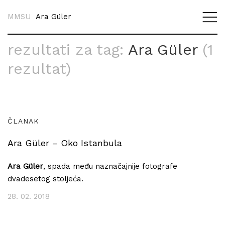
MMSU
Ara Güler
rezultati za tag:
Ara Güler
(1
rezultat)
ČLANAK
Ara Güler – Oko Istanbula
Ara Güler
, spada među naznačajnije fotografe
dvadesetog stoljeća.
28. 02. 2018