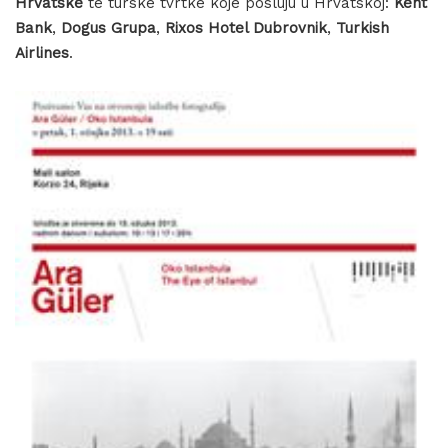
Hrvatske
te turske tvrtke koje posluju u Hrvatskoj:
Kent
Bank
,
Dogus Grupa
,
Rixos Hotel Dubrovnik
,
Turkish
Airlines
.