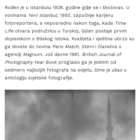
Rođen je u Istanbulu 1928. godine gdje se i školovao. U
novinama
Yeni Istanbul
, 1950. započinje karijeru
fotoreportera, a neposredno nakon toga, kada
Time
Life
otvara podružnicu u Turskoj, Güler postaje prvim
dopisnikom s Bliskog Istoka. Kvaliteta i vještina ubrzo su
ga dovele do novina
Paris Match
,
Stern
i članstva u
agenciji
Magnum
. Još davne 1961.
British Journal of
Photography Year Book
proglasio ga je jednim od
sedmero najboljih fotografa na svijetu, čime je ušao u
antologiju svjetske fotografije.