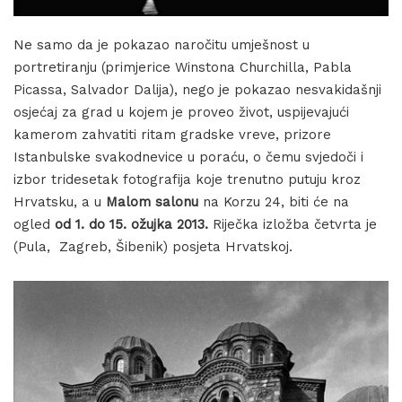
Ne samo da je pokazao naročitu umješnost u
portretiranju (primjerice Winstona Churchilla, Pabla
Picassa, Salvador Dalija), nego je pokazao nesvakidašnji
osjećaj za grad u kojem je proveo život, uspijevajući
kamerom zahvatiti ritam gradske vreve, prizore
Istanbulske svakodnevice u poraću, o čemu svjedoči i
izbor tridesetak fotografija koje trenutno putuju kroz
Hrvatsku, a u
Malom salonu
na Korzu 24, biti će na
ogled
od 1. do 15. ožujka 2013.
Riječka izložba četvrta je
(Pula, Zagreb, Šibenik) posjeta Hrvatskoj.