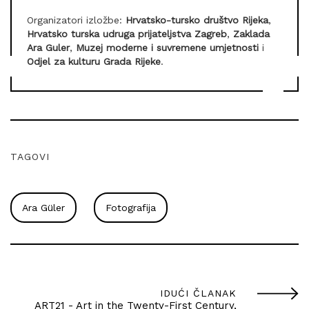
Organizatori izložbe:
Hrvatsko-tursko društvo Rijeka
,
Hrvatsko turska udruga prijateljstva Zagreb
,
Zaklada
Ara Guler
,
Muzej moderne i suvremene umjetnosti
i
Odjel za kulturu Grada Rijeke
.
TAGOVI
Ara Güler
Fotografija
IDUĆI ČLANAK
ART21 - Art in the Twenty-First Century,