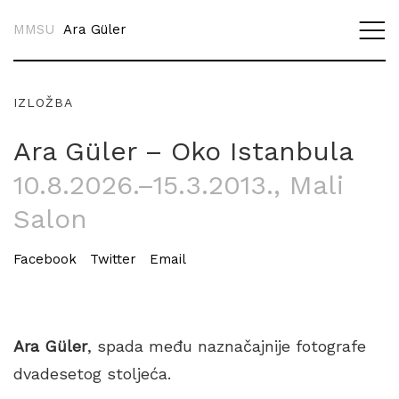
MMSU
Ara Güler
IZLOŽBA
Ara Güler – Oko Istanbula
10.8.2026.–15.3.2013.
, Mali
Salon
Facebook
Twitter
Email
Ara Güler
, spada među naznačajnije fotografe
dvadesetog stoljeća.