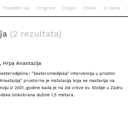
Posjetite nas
Program
Čitajte
Zbirke
O nama
ija
(2 rezultata)
, Hrpa Anastazija
esterodijelna i "šesteromedijska" intervencija u prostor
astazija" prostorna je instalacija koja se nastavlja na
ciju iz 2001. godine kada je na zid crkve sv. Stošije u Zadru
rodska bokobrana dužine 1,5 metara.