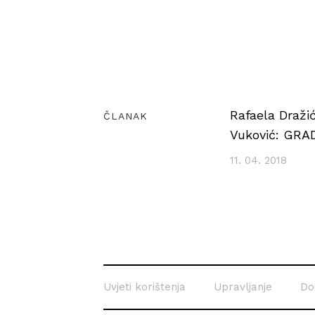
Rafaela Draži
ČLANAK
Vuković: GR
11. 04. 2018
Uvjeti korištenja
Upravljanje
Do