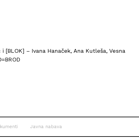
ć i [BLOK] – Ivana Hanaček, Ana Kutleša, Vesna
AD=BROD
kumenti
Javna nabava