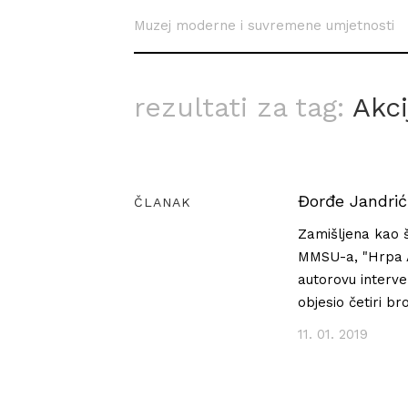
Muzej moderne i suvremene umjetnosti
rezultati za tag:
Akc
Đorđe Jandrić
ČLANAK
Zamišljena kao š
MMSU-a, "Hrpa An
autorovu interven
objesio četiri b
11. 01. 2019