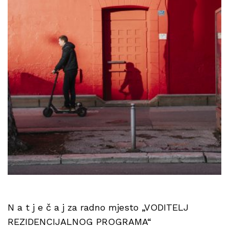
N a t j e č a j za radno mjesto „VODITELJ
REZIDENCIJALNOG PROGRAMA“