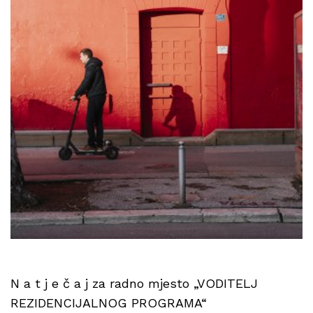
N a t j e č a j za radno mjesto „VODITELJ
REZIDENCIJALNOG PROGRAMA“