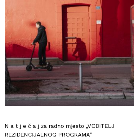
N a t j e č a j za radno mjesto „VODITELJ
REZIDENCIJALNOG PROGRAMA“