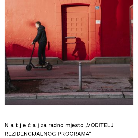
N a t j e č a j za radno mjesto „VODITELJ
REZIDENCIJALNOG PROGRAMA“