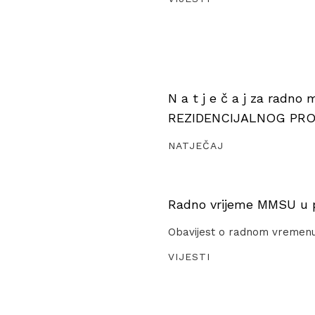
N a t j e č a j za radno
REZIDENCIJALNOG PR
NATJEČAJ
Radno vrijeme MMSU u pe
Obavijest o radnom vremen
VIJESTI