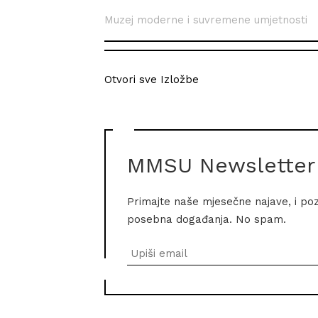
Muzej moderne i suvremene umjetnosti
Otvori sve Izložbe
MMSU Newsletter
Primajte naše mjesečne najave, i po
posebna događanja. No spam.