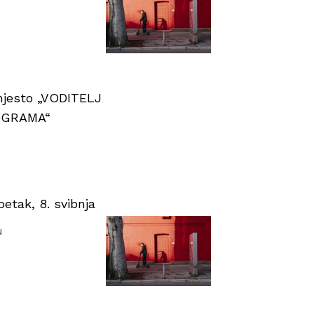
 mjesto „VODITELJ
OGRAMA“
tak, 8. svibnja
u