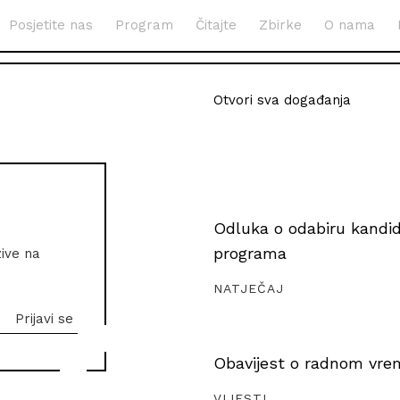
Posjetite nas
Program
Čitajte
Zbirke
O nama
Otvori sva događanja
Odluka o odabiru kandida
programa
zive na
NATJEČAJ
Obavijest o radnom vrem
VIJESTI