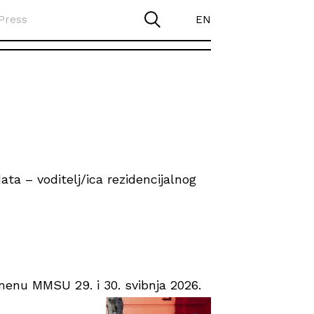
Press
EN
ta – voditelj/ica rezidencijalnog
enu MMSU 29. i 30. svibnja 2026.