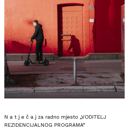
N a t j e č a j za radno mjesto „VODITELJ
REZIDENCIJALNOG PROGRAMA“