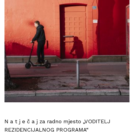
N a t j e č a j za radno mjesto „VODITELJ
REZIDENCIJALNOG PROGRAMA“