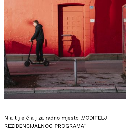
N a t j e č a j za radno mjesto „VODITELJ
REZIDENCIJALNOG PROGRAMA“