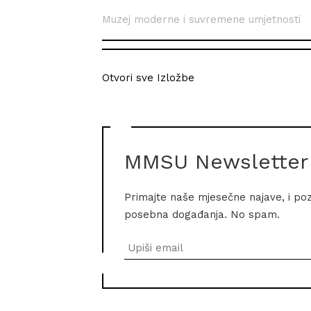
Muzej moderne i suvremene umjetnosti
Otvori sve Izložbe
MMSU Newsletter
Primajte naše mjesečne najave, i po
posebna događanja. No spam.