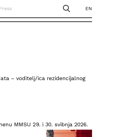
Press
EN
ta – voditelj/ica rezidencijalnog
enu MMSU 29. i 30. svibnja 2026.