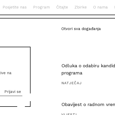
Posjetite nas
Program
Čitajte
Zbirke
O nama
Otvori sva događanja
Odluka o odabiru kandida
programa
zive na
NATJEČAJ
Obavijest o radnom vrem
VIJESTI