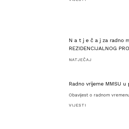
N a t j e č a j za radno
REZIDENCIJALNOG PR
NATJEČAJ
Radno vrijeme MMSU u pe
Obavijest o radnom vremen
VIJESTI