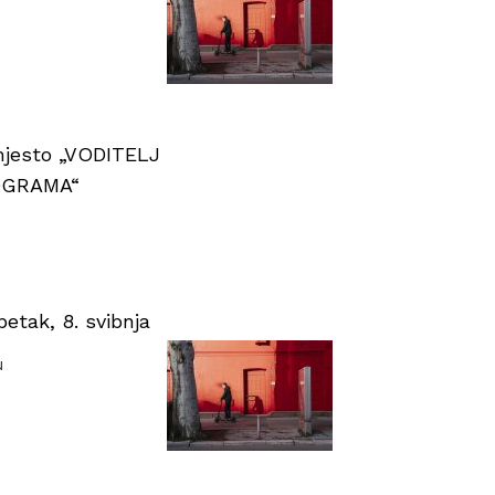
 mjesto „VODITELJ
OGRAMA“
tak, 8. svibnja
u