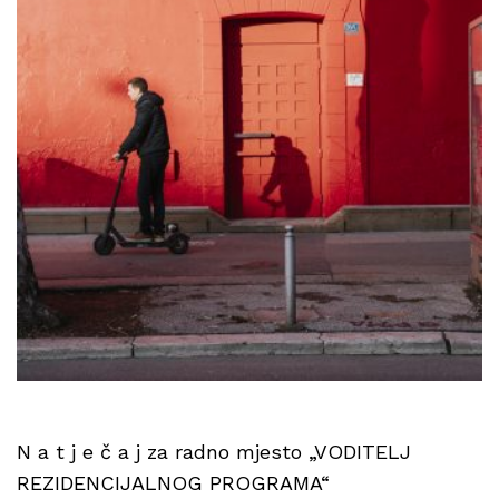
N a t j e č a j za radno mjesto „VODITELJ
REZIDENCIJALNOG PROGRAMA“