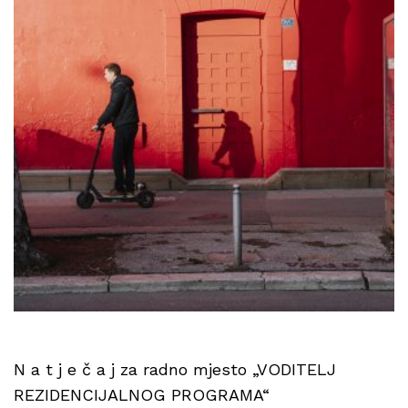
N a t j e č a j za radno mjesto „VODITELJ
REZIDENCIJALNOG PROGRAMA“