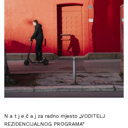
N a t j e č a j za radno mjesto „VODITELJ
REZIDENCIJALNOG PROGRAMA“