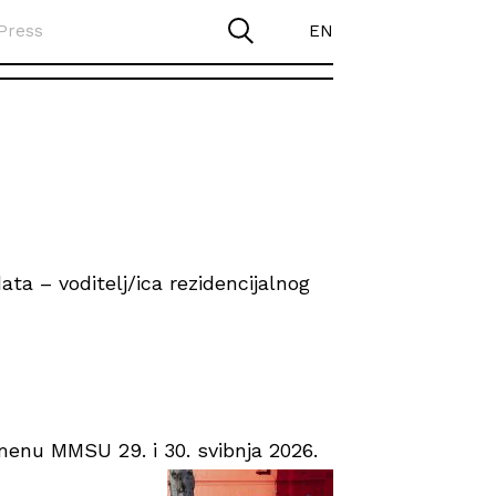
Press
EN
ta – voditelj/ica rezidencijalnog
enu MMSU 29. i 30. svibnja 2026.