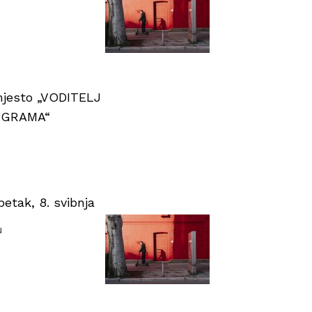
 mjesto „VODITELJ
OGRAMA“
tak, 8. svibnja
u