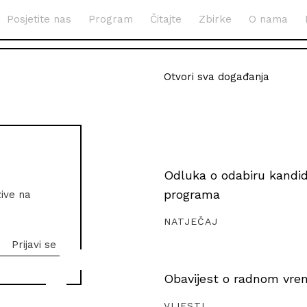
Posjetite nas
Program
Čitajte
Zbirke
O nama
Otvori sva događanja
Odluka o odabiru kandida
programa
zive na
NATJEČAJ
Obavijest o radnom vrem
VIJESTI