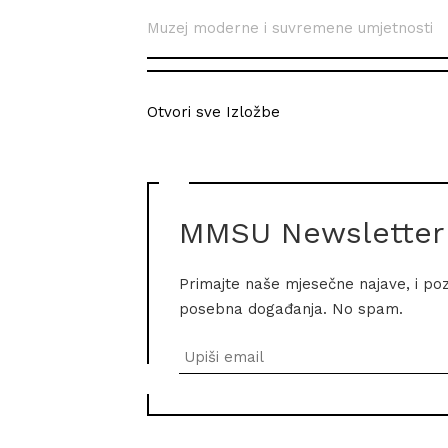
Muzej moderne i suvremene umjetnosti
Otvori sve Izložbe
MMSU Newsletter
Primajte naše mjesečne najave, i po
posebna događanja. No spam.