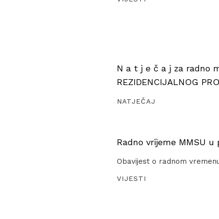
N a t j e č a j za radno
REZIDENCIJALNOG PR
NATJEČAJ
Radno vrijeme MMSU u pe
Obavijest o radnom vremen
VIJESTI