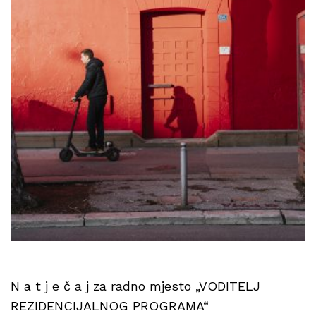
N a t j e č a j za radno mjesto „VODITELJ
REZIDENCIJALNOG PROGRAMA“