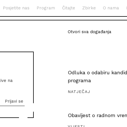
Posjetite nas
Program
Čitajte
Zbirke
O nama
Otvori sva događanja
Odluka o odabiru kandida
programa
zive na
NATJEČAJ
Obavijest o radnom vrem
VIJESTI