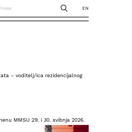
Press
EN
ta – voditelj/ica rezidencijalnog
enu MMSU 29. i 30. svibnja 2026.