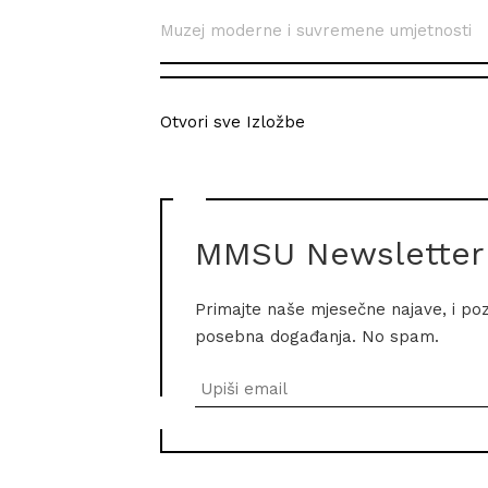
Muzej moderne i suvremene umjetnosti
Otvori sve Izložbe
MMSU Newsletter
Primajte naše mjesečne najave, i po
posebna događanja. No spam.