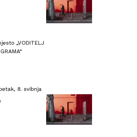
 mjesto „VODITELJ
OGRAMA“
tak, 8. svibnja
u