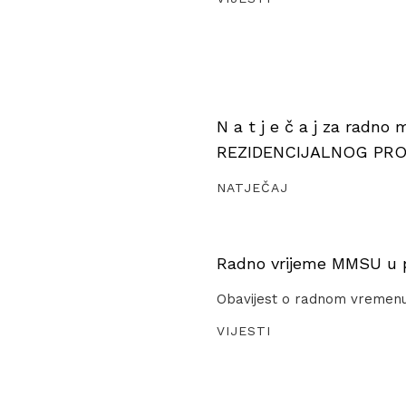
N a t j e č a j za radno
REZIDENCIJALNOG PR
NATJEČAJ
Radno vrijeme MMSU u pe
Obavijest o radnom vremen
VIJESTI