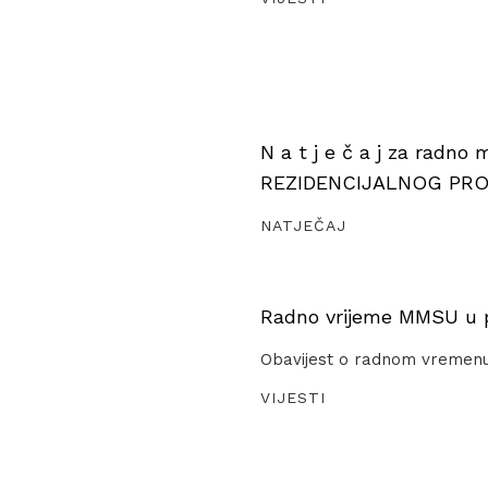
N a t j e č a j za radno
REZIDENCIJALNOG PR
NATJEČAJ
Radno vrijeme MMSU u pe
Obavijest o radnom vremen
VIJESTI