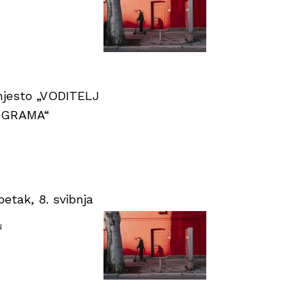
 mjesto „VODITELJ
OGRAMA“
tak, 8. svibnja
u