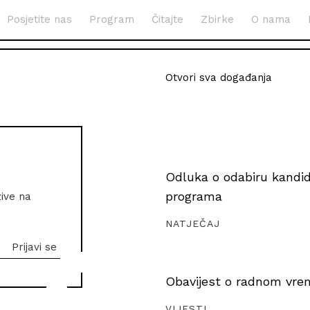
Posjetite nas
Program
Čitajte
Zbirke
O nama
Otvori sva događanja
Odluka o odabiru kandida
programa
zive na
NATJEČAJ
Obavijest o radnom vrem
VIJESTI