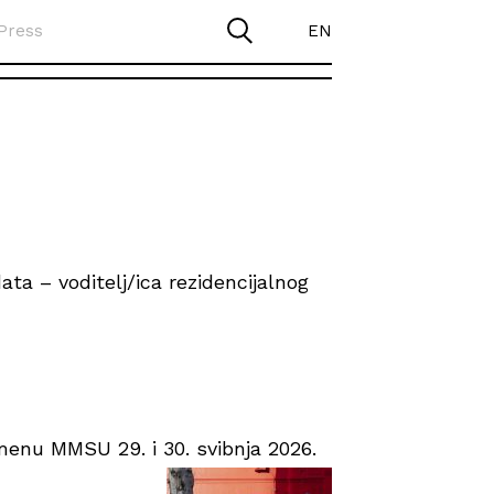
Press
EN
ta – voditelj/ica rezidencijalnog
enu MMSU 29. i 30. svibnja 2026.