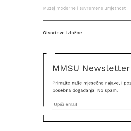
Muzej moderne i suvremene umjetnosti
Otvori sve Izložbe
MMSU Newsletter
Primajte naše mjesečne najave, i po
posebna događanja. No spam.