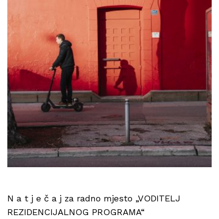
N a t j e č a j za radno mjesto „VODITELJ
REZIDENCIJALNOG PROGRAMA“