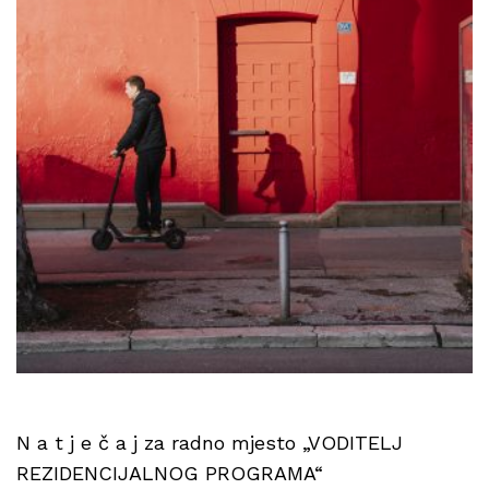
N a t j e č a j za radno mjesto „VODITELJ
REZIDENCIJALNOG PROGRAMA“