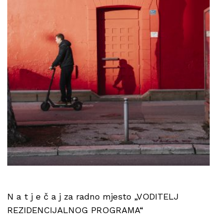
N a t j e č a j za radno mjesto „VODITELJ
REZIDENCIJALNOG PROGRAMA“