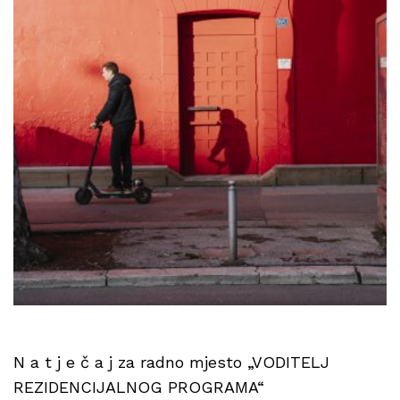
N a t j e č a j za radno mjesto „VODITELJ
REZIDENCIJALNOG PROGRAMA“