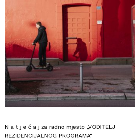
N a t j e č a j za radno mjesto „VODITELJ
REZIDENCIJALNOG PROGRAMA“