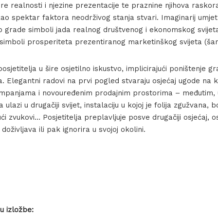
ore realnosti i njezine prezentacije te praznine njihova rasko
u kao spektar faktora neodrživog stanja stvari. Imaginarij umje
 grade simboli jada realnog društvenog i ekonomskog svijet
 simboli prosperiteta prezentiranog marketinškog svijeta (šare
posjetitelja u šire osjetilno iskustvo, implicirajući poništenje 
ta. Elegantni radovi na prvi pogled stvaraju osjećaj ugode na k
panjama i novouređenim prodajnim prostorima – međutim, ub
 ulazi u drugačiji svijet, instalaciju u kojoj je folija zgužvana,
ći zvukovi… Posjetitelja preplavljuje posve drugačiji osjećaj, o
oživljava ili pak ignorira u svojoj okolini.
u izložbe: