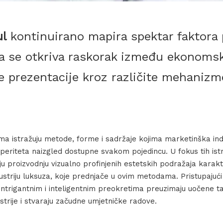
ul
kontinuirano mapira spektar faktora 
ma se otkriva raskorak između ekonoms
ne prezentacije kroz različite mehaniz
ma istražuju metode, forme i sadržaje kojima marketinška indu
speriteta naizgled dostupne svakom pojedincu. U fokus tih ist
ju proizvodnju vizualno profinjenih estetskih podražaja karakt
dustriju luksuza, koje prednjače u ovim metodama. Pristupajuć
intrigantnim i inteligentnim preokretima preuzimaju uočene ta
trije i stvaraju začudne umjetničke radove.