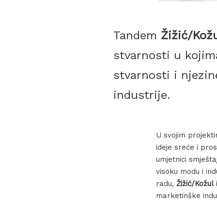
Tandem
Žižić/Kož
stvarnosti u koji
stvarnosti i njezi
industrije.
U svojim projekti
ideje sreće i pro
umjetnici smješta
visoku modu i in
radu,
Žižić/Kožul
marketinške indus