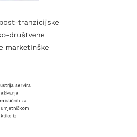
post-tranzicijske
ko-društvene
me marketinške
strija servira
raživanja
erističnih za
i umjetničkom
ktike iz