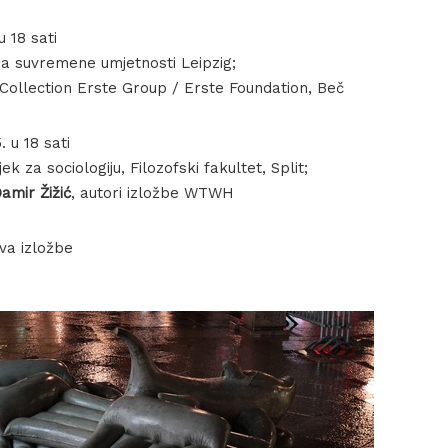
u 18 sati
ija suvremene umjetnosti Leipzig;
 Collection Erste Group / Erste Foundation, Beč
. u 18 sati
jek za sociologiju, Filozofski fakultet, Split;
Damir Žižić
, autori izložbe WTWH
va izložbe