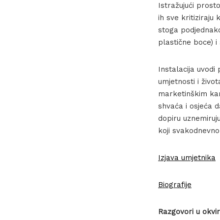
Istražujući prost
ih sve kritiziraj
stoga podjednako
plastične boce) i
Instalacija uvodi 
umjetnosti i živo
marketinškim kam
shvaća i osjeća da
dopiru uznemiruju
koji svakodnevno d
Izjava umjetnika
Biografije
Razgovori u okvir