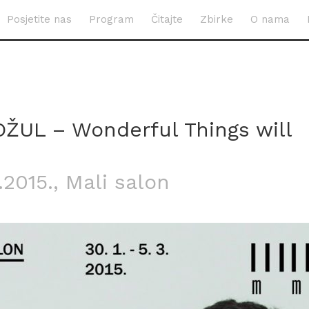
Posjetite nas
Program
Čitajte
Zbirke
O nama
OŽUL – Wonderful Things will
.2015.
, Mali salon