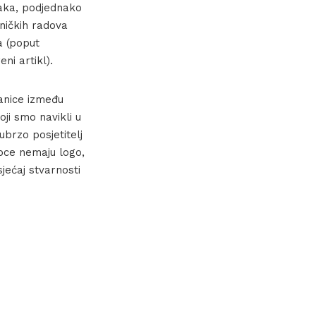
raka, podjednako
tničkih radova
a (poput
ni artikl).
granice između
oji smo navikli u
rzo posjetitelj
 boce nemaju logo,
sjećaj stvarnosti