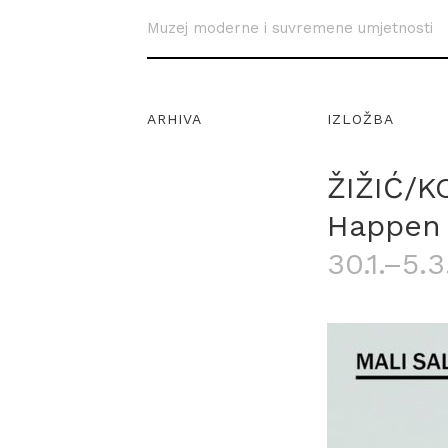
Muzej moderne i suvremene umjetnosti
ARHIVA
IZLOŽBA
ŽIŽIĆ/K
Happen
30.1.–5.3