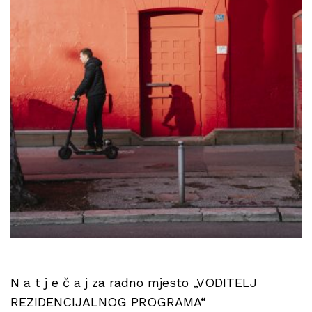
N a t j e č a j za radno mjesto „VODITELJ
REZIDENCIJALNOG PROGRAMA“