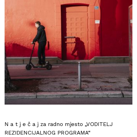
N a t j e č a j za radno mjesto „VODITELJ
REZIDENCIJALNOG PROGRAMA“