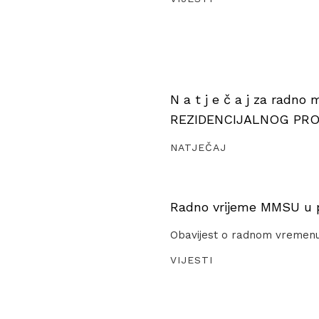
N a t j e č a j za radno
REZIDENCIJALNOG PR
NATJEČAJ
Radno vrijeme MMSU u pe
Obavijest o radnom vremen
VIJESTI