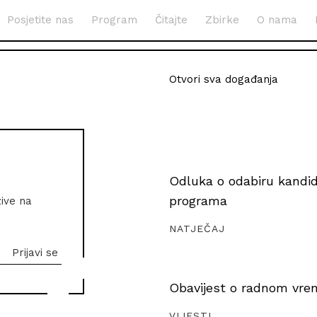
Posjetite nas
Program
Čitajte
Zbirke
O nama
Otvori sva događanja
Odluka o odabiru kandida
programa
zive na
NATJEČAJ
Obavijest o radnom vrem
VIJESTI