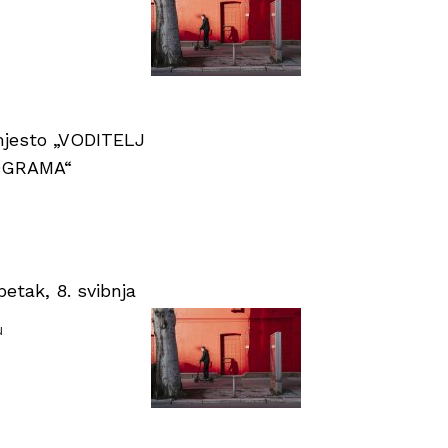
 mjesto „VODITELJ
OGRAMA“
tak, 8. svibnja
u