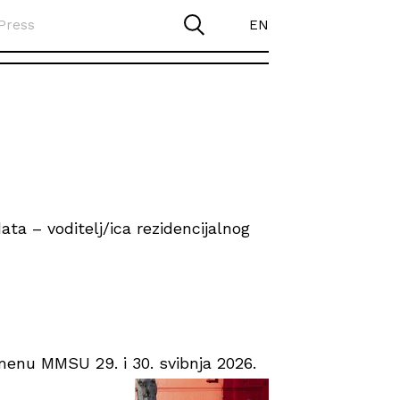
Press
EN
ta – voditelj/ica rezidencijalnog
enu MMSU 29. i 30. svibnja 2026.