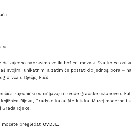
kuća
java
 da zajedno napravimo veliki božićni mozaik. Svatko će oslika
 baš svojim i unikatnim, a zatim će postati dio jednog bora – na
og drvca u Dječjoj kući!
enčića zajednički osmišljavaju i izvode gradske ustanove u kult
 knjižnica Rijeka, Gradsko kazalište lutaka, Muzej moderne i
j Grada Rijeke.
 možete pregledati
OVDJE
.