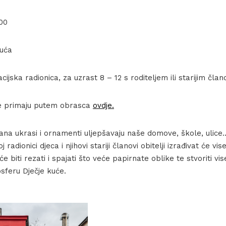
00
kuća
jska radionica, za uzrast 8 – 12 s roditeljem ili starijim člano
e primaju putem obrasca
ovdje.
ana ukrasi i ornamenti uljepšavaju naše domove, škole, ulice
radionici djeca i njihovi stariji članovi obitelji izrađivat će vi
e biti rezati i spajati što veće papirnate oblike te stvoriti vi
feru Dječje kuće.