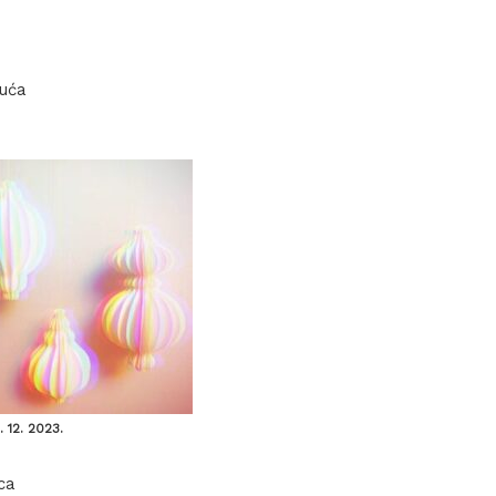
kuća
 12. 2023.
ca