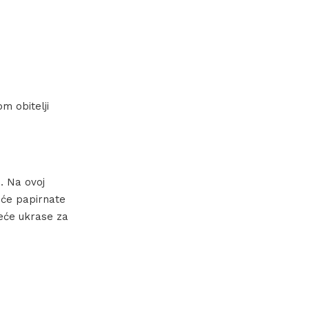
m obitelji
… Na ovoj
seće papirnate
seće ukrase za