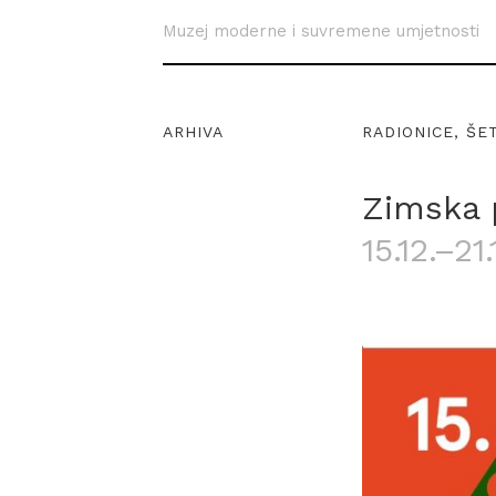
Muzej moderne i suvremene umjetnosti
ARHIVA
RADIONICE, ŠE
Zimska 
15.12.–21