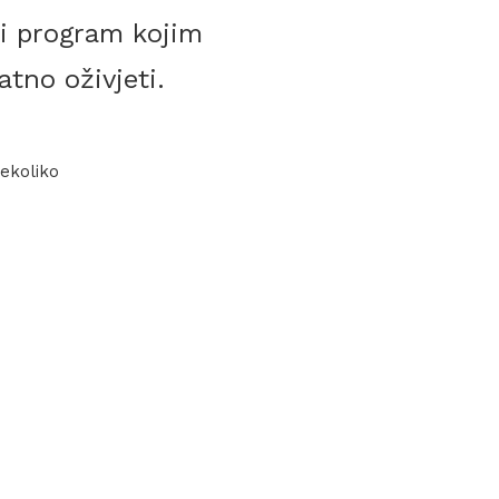
ni program kojim
atno oživjeti.
nekoliko