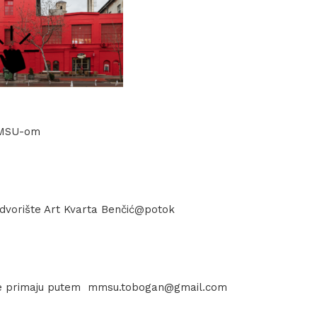
MMSU-om
vorište Art Kvarta Benčić@potok
se primaju putem mmsu.tobogan@gmail.com