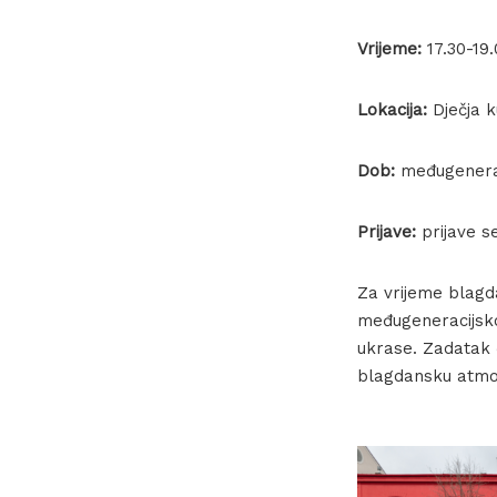
Vrijeme:
17.30-19.
Lokacija:
Dječja 
Dob:
međugeneraci
Prijave:
prijave s
Za vrijeme blagd
međugeneracijskoj 
ukrase. Zadatak ć
blagdansku atmos