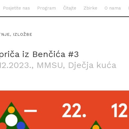
Posjetite nas
Program
Čitajte
Zbirke
O nama
TNJE, IZLOŽBE
priča iz Benčića #3
.12.2023.
, MMSU, Dječja kuća