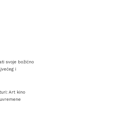
ti svoje božićno
jvećeg i
uri: Art kino
 suvremene