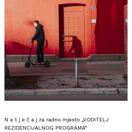
N a t j e č a j za radno mjesto „VODITELJ
REZIDENCIJALNOG PROGRAMA“