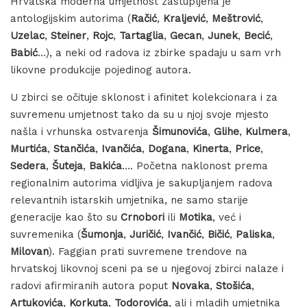
Hrvatska moderna umjetnost zastupljena je
antologijskim autorima (
Račić
,
Kraljević
,
Meštrović
,
Uzelac
,
Steiner
,
Rojc
,
Tartaglia
,
Gecan
,
Junek
,
Becić
,
Babić
…), a neki od radova iz zbirke spadaju u sam vrh
likovne produkcije pojedinog autora.
U zbirci se očituje sklonost i afinitet kolekcionara i za
suvremenu umjetnost tako da su u njoj svoje mjesto
našla i vrhunska ostvarenja
Šimunovića
,
Glihe
,
Kulmera
,
Murtića
,
Stančića
,
Ivančića
,
Dogana
,
Kinerta
,
Price
,
Sedera
,
Šuteja
,
Bakića
…. Početna naklonost prema
regionalnim autorima vidljiva je sakupljanjem radova
relevantnih istarskih umjetnika, ne samo starije
generacije kao što su
Crnobori
ili
Motika
, već i
suvremenika (
Šumonja
,
Juričić
,
Ivančić
,
Bičić
,
Paliska
,
Milovan
). Faggian prati suvremene trendove na
hrvatskoj likovnoj sceni pa se u njegovoj zbirci nalaze i
radovi afirmiranih autora poput
Novaka
,
Stošića
,
Artukovića
,
Korkuta
,
Todorovića
, ali i mladih umjetnika