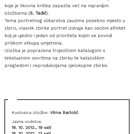
koje je likovna kritika zapazila već na najranijim
izložbama (
S. Tadić
).
Tema portretnog slikarstva zauzima posebno mjesto u
zbirci, vlasnik zbirke portret izdvaja kao osobni afinitet
koji je ujedno i jedan od prioriteta kojim se povodi
prilikom otkupa umjetnina.
Izložba je popraćena trojezičnim katalogom s
tekstualnim osvrtima na zbirku te kataloškim
pregledom i reprodukcijama cjelokupne zbirke.
Kustosica izložbe:
Vilma Bartolić
Javna vodstva:
16. 10. 2012., 19 sati
18. 10. 2012., 13 sati