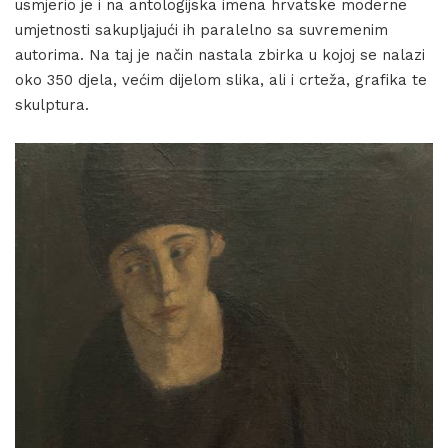
usmjerio je i na antologijska imena hrvatske moderne
umjetnosti sakupljajući ih paralelno sa suvremenim
autorima. Na taj je način nastala zbirka u kojoj se nalazi
oko 350 djela, većim dijelom slika, ali i crteža, grafika te
skulptura.