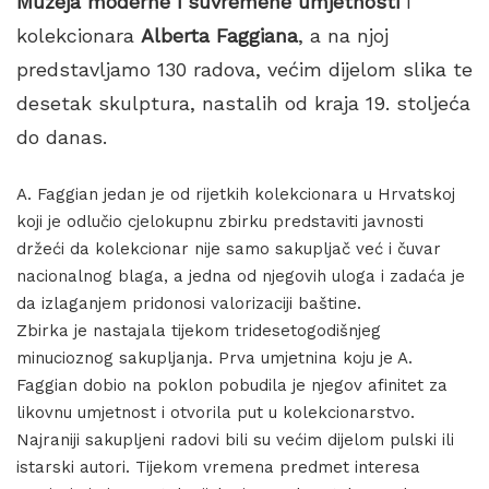
Muzeja moderne i suvremene umjetnosti
i
kolekcionara
Alberta
Faggiana
, a na njoj
predstavljamo 130 radova, većim dijelom slika te
desetak skulptura, nastalih od kraja 19. stoljeća
do danas.
A. Faggian jedan je od rijetkih kolekcionara u Hrvatskoj
koji je odlučio cjelokupnu zbirku predstaviti javnosti
držeći da kolekcionar nije samo sakupljač već i čuvar
nacionalnog blaga, a jedna od njegovih uloga i zadaća je
da izlaganjem pridonosi valorizaciji baštine.
Zbirka je nastajala tijekom tridesetogodišnjeg
minucioznog sakupljanja. Prva umjetnina koju je A.
Faggian dobio na poklon pobudila je njegov afinitet za
likovnu umjetnost i otvorila put u kolekcionarstvo.
Najraniji sakupljeni radovi bili su većim dijelom pulski ili
istarski autori. Tijekom vremena predmet interesa