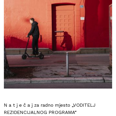
N a t j e č a j za radno mjesto „VODITELJ
REZIDENCIJALNOG PROGRAMA“