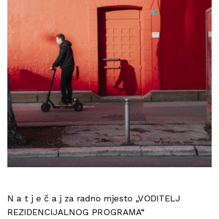
N a t j e č a j za radno mjesto „VODITELJ
REZIDENCIJALNOG PROGRAMA“