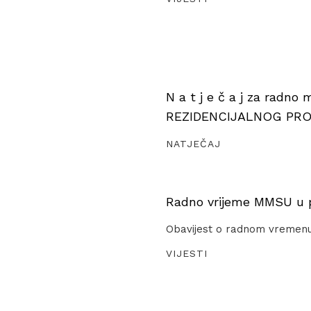
N a t j e č a j za radno
REZIDENCIJALNOG PR
NATJEČAJ
Radno vrijeme MMSU u pe
Obavijest o radnom vremen
VIJESTI