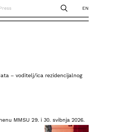
Press
EN
ta – voditelj/ica rezidencijalnog
enu MMSU 29. i 30. svibnja 2026.