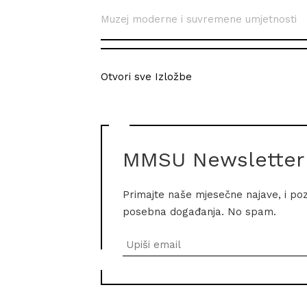
Muzej moderne i suvremene umjetnosti
Otvori sve Izložbe
MMSU Newsletter
Primajte naše mjesečne najave, i po
posebna događanja. No spam.