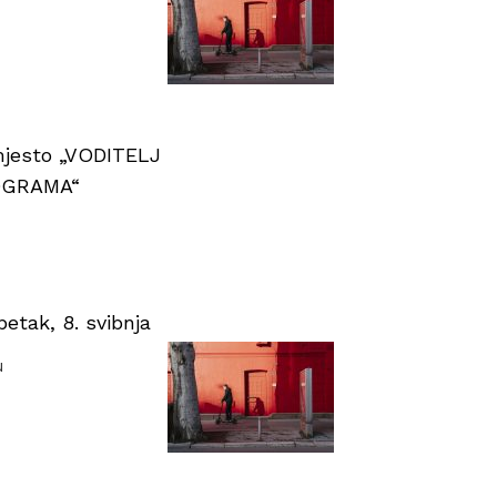
 mjesto „VODITELJ
OGRAMA“
tak, 8. svibnja
u