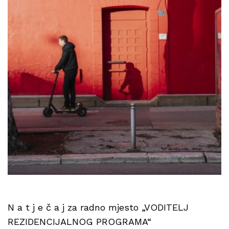
N a t j e č a j za radno mjesto „VODITELJ
REZIDENCIJALNOG PROGRAMA“