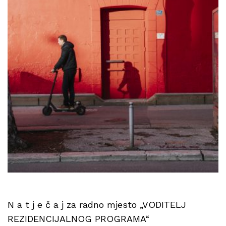
N a t j e č a j za radno mjesto „VODITELJ
REZIDENCIJALNOG PROGRAMA“