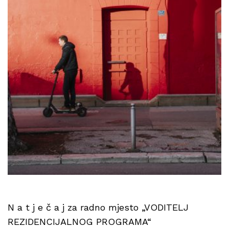
N a t j e č a j za radno mjesto „VODITELJ
REZIDENCIJALNOG PROGRAMA“