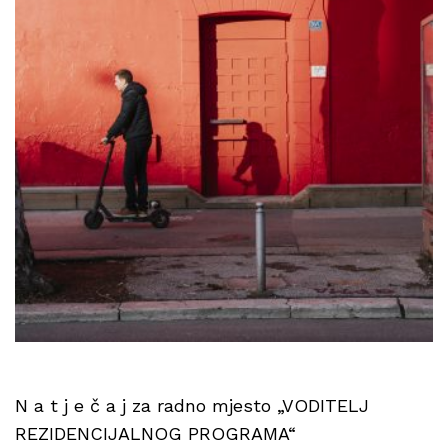
N a t j e č a j za radno mjesto „VODITELJ
REZIDENCIJALNOG PROGRAMA“