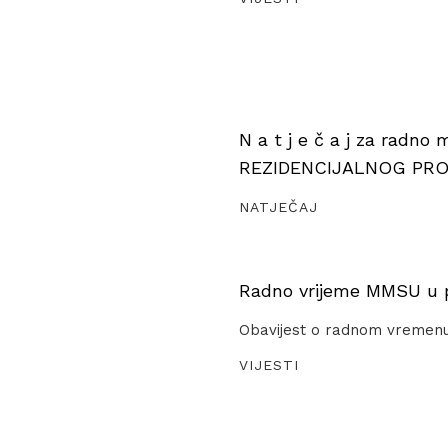
N a t j e č a j za radno
REZIDENCIJALNOG PR
NATJEČAJ
Radno vrijeme MMSU u pe
Obavijest o radnom vremen
VIJESTI