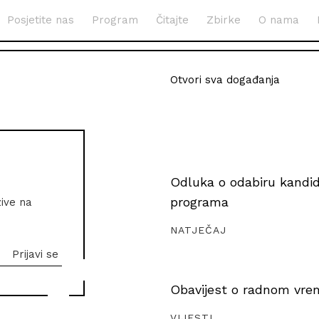
Posjetite nas
Program
Čitajte
Zbirke
O nama
Otvori sva događanja
Odluka o odabiru kandida
programa
zive na
NATJEČAJ
Obavijest o radnom vrem
VIJESTI