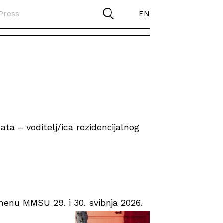
Press
EN
ta – voditelj/ica rezidencijalnog
enu MMSU 29. i 30. svibnja 2026.