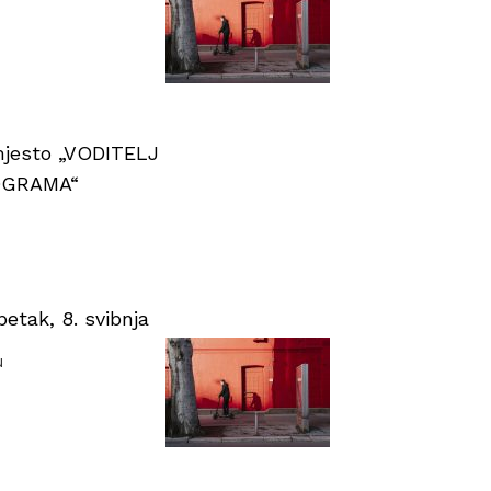
 mjesto „VODITELJ
OGRAMA“
tak, 8. svibnja
u