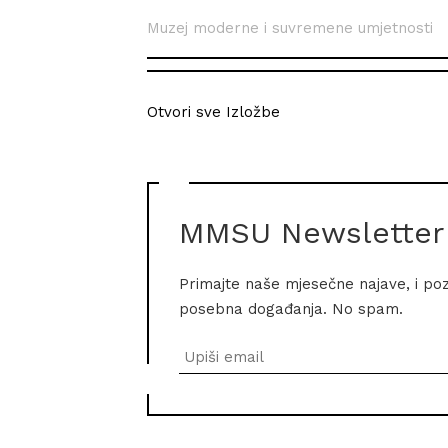
Muzej moderne i suvremene umjetnosti
Otvori sve Izložbe
MMSU Newsletter
Primajte naše mjesečne najave, i po
posebna događanja. No spam.