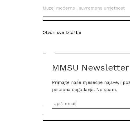
Muzej moderne i suvremene umjetnosti
Otvori sve Izložbe
MMSU Newsletter
Primajte naše mjesečne najave, i po
posebna događanja. No spam.