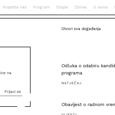
Posjetite nas
Program
Čitajte
Zbirke
O nama
Otvori sva događanja
Odluka o odabiru kandida
programa
zive na
NATJEČAJ
Obavijest o radnom vrem
VIJESTI