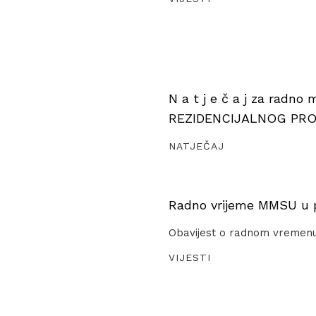
N a t j e č a j za radno
REZIDENCIJALNOG PR
NATJEČAJ
Radno vrijeme MMSU u pe
Obavijest o radnom vremen
VIJESTI