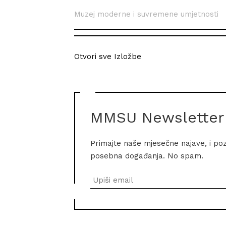
Muzej moderne i suvremene umjetnosti
Otvori sve Izložbe
MMSU Newsletter
Primajte naše mjesečne najave, i po
posebna događanja. No spam.