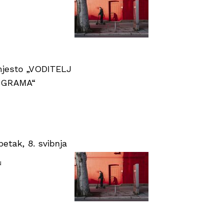
 mjesto „VODITELJ
OGRAMA“
tak, 8. svibnja
u