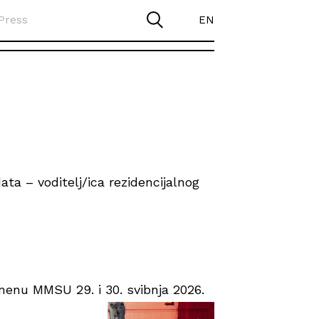
Press
EN
ta – voditelj/ica rezidencijalnog
enu MMSU 29. i 30. svibnja 2026.