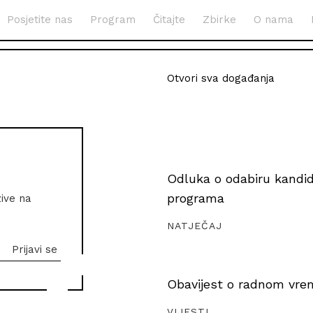
Posjetite nas
Program
Čitajte
Zbirke
O nama
Otvori sva događanja
Odluka o odabiru kandida
programa
zive na
NATJEČAJ
Obavijest o radnom vrem
VIJESTI