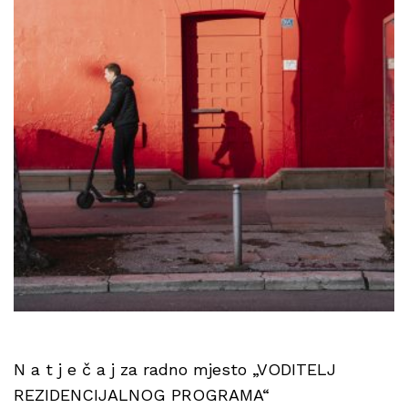
N a t j e č a j za radno mjesto „VODITELJ
REZIDENCIJALNOG PROGRAMA“