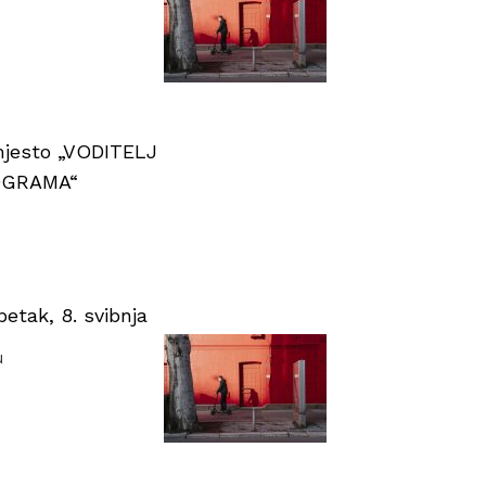
 mjesto „VODITELJ
OGRAMA“
tak, 8. svibnja
u