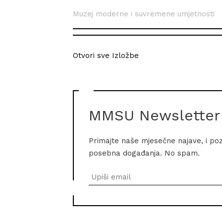
Muzej moderne i suvremene umjetnosti
Otvori sve Izložbe
MMSU Newsletter
Primajte naše mjesečne najave, i po
posebna događanja. No spam.