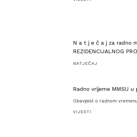
N a t j e č a j za radno
REZIDENCIJALNOG PR
NATJEČAJ
Radno vrijeme MMSU u pe
Obavijest o radnom vremen
VIJESTI