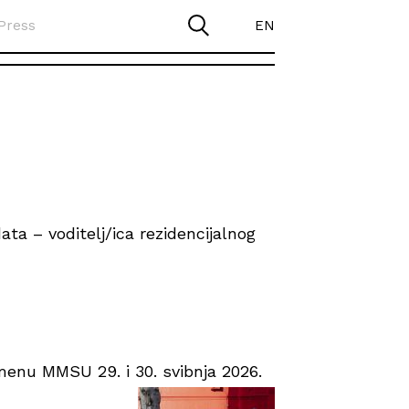
Press
EN
ta – voditelj/ica rezidencijalnog
enu MMSU 29. i 30. svibnja 2026.