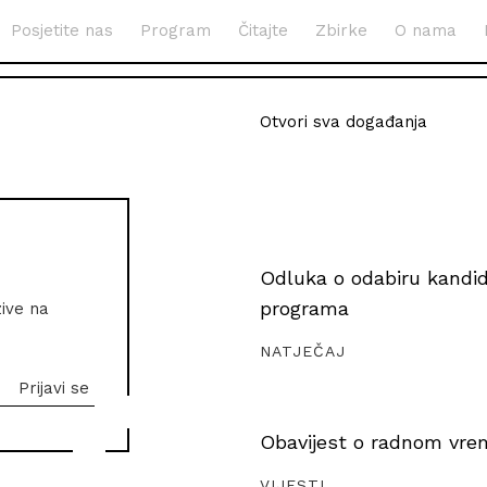
Posjetite nas
Program
Čitajte
Zbirke
O nama
Otvori sva događanja
Odluka o odabiru kandida
programa
zive na
NATJEČAJ
Obavijest o radnom vrem
VIJESTI