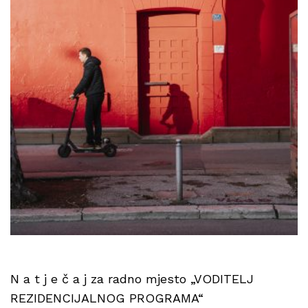
N a t j e č a j za radno mjesto „VODITELJ
REZIDENCIJALNOG PROGRAMA“