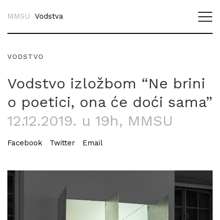
MMSU
Vodstva
VODSTVO
Vodstvo izložbom “Ne brini
o poetici, ona će doći sama”
12.12.2019. u 19h
, MMSU
Facebook
Twitter
Email