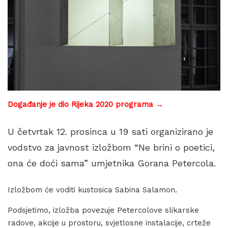
Događanje je dio Rijeka 2020 programa →
U četvrtak 12. prosinca u 19 sati organizirano je
vodstvo za javnost izložbom “Ne brini o poetici,
ona će doći sama” umjetnika Gorana Petercola.
Izložbom će voditi kustosica Sabina Salamon.
Podsjetimo, izložba povezuje Petercolove slikarske
radove, akcije u prostoru, svjetlosne instalacije, crteže