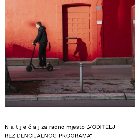
N a t j e č a j za radno mjesto „VODITELJ
REZIDENCIJALNOG PROGRAMA“