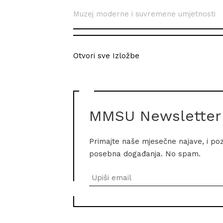
Muzej moderne i suvremene umjetnosti
Otvori sve Izložbe
MMSU Newsletter
Primajte naše mjesečne najave, i po
posebna događanja. No spam.