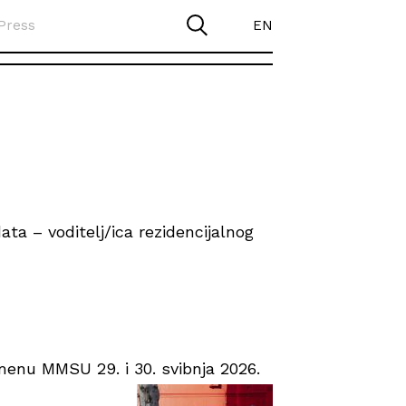
Press
EN
ta – voditelj/ica rezidencijalnog
enu MMSU 29. i 30. svibnja 2026.