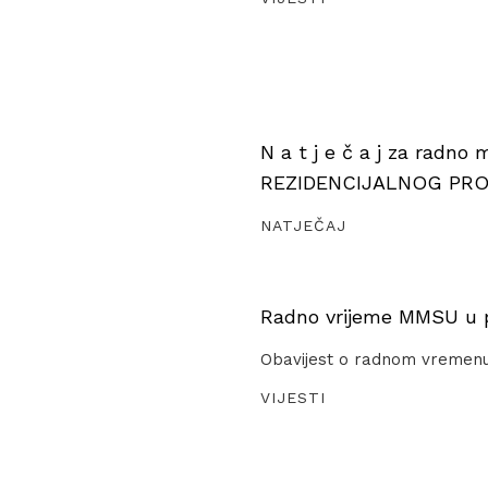
N a t j e č a j za radno
REZIDENCIJALNOG PR
NATJEČAJ
Radno vrijeme MMSU u pe
Obavijest o radnom vremen
VIJESTI