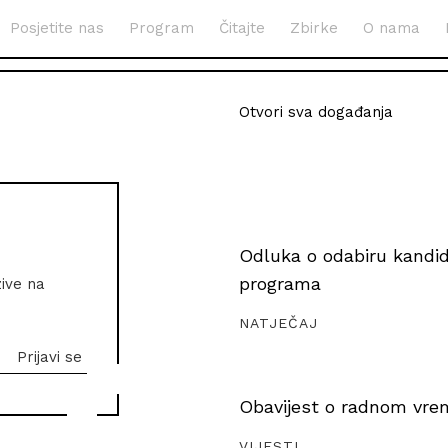
Posjetite nas
Program
Čitajte
Zbirke
O nama
Otvori sva događanja
Odluka o odabiru kandida
programa
zive na
NATJEČAJ
Obavijest o radnom vrem
VIJESTI