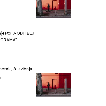
 mjesto „VODITELJ
OGRAMA“
tak, 8. svibnja
u