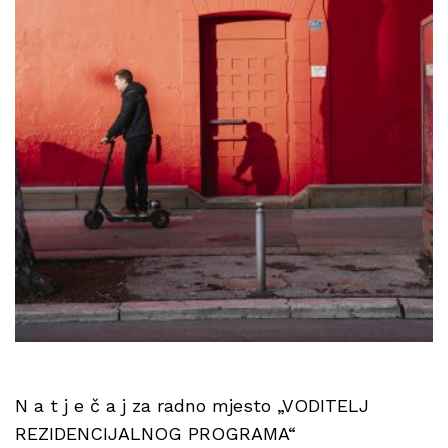
N a t j e č a j za radno mjesto „VODITELJ
REZIDENCIJALNOG PROGRAMA“