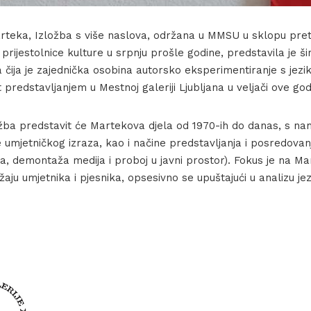
rteka, Izložba s više naslova, održana u MMSU u sklopu pre
rijestolnice kulture u srpnju prošle godine, predstavila je ši
 čija je zajednička osobina autorsko eksperimentiranje s jezi
t predstavljanjem u Mestnoj galeriji Ljubljana u veljači ove god
ložba predstavit će Martekova djela od 1970-ih do danas, s n
umjetničkog izraza, kao i načine predstavljanja i posredovan
ja, demontaža medija i proboj u javni prostor). Fokus je na 
ju umjetnika i pjesnika, opsesivno se upuštajući u analizu jez