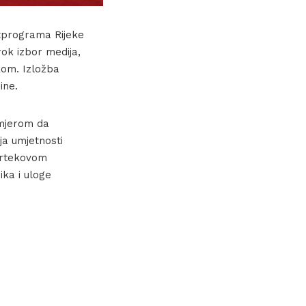
tprograma Rijeke
rok izbor medija,
kom. Izložba
ine.
amjerom da
ja umjetnosti
Martekovom
ika i uloge