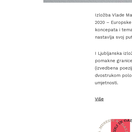
Izložba Vlade Ma
2020 – Europske p
koncepata i tema
nastavlja svoj pu
I Ljubljanska iz
pomakne granice 
(izvedbena poezi
dvostrukom položa
umjetnosti.
Više