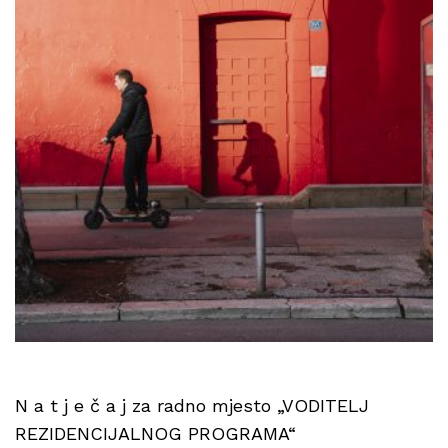
N a t j e č a j za radno mjesto „VODITELJ
REZIDENCIJALNOG PROGRAMA“